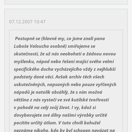
07.12.2007 10:47
Postupně se (hlavně my, co jsme znali pana
Luboše Valoucha osobně) smiřujeme se
skutečností, že už nás neobohatí o žádnou novou
myšlenku, nápad nebo řešení mající svého velmi
specifického ducha vycházejícího vždy z nejhlubší
podstaty dané věci. Avšak archiv těch všech
uskutečněných, napsaných nebo pouze vyřčených
nápadů je natolik obsáhlý, že s ním možná
většina z nás vystačí ve své kutilské tvořivosti
v pohodě na celý svůj život. I vy, kdož si
dovybavujete své dílny našimi výrobky určitě
pocítíte určitý útlum. V tuto chvíli bohužel
neznáme nikoho, kdo by byl schopen navázat na