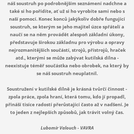
náš soustruh po podrobnějším seznámení nadchne a
také si ho pořídíte, ať už si ho vyrobíte sami nebo s
naší pomocí. Konec konců jakýkoliv dobře fungující
soustruh, se kterým se jeho majitel úzce spřátelí a
naučí se na něm provádět alespoň základní úkony,
představuje širokou základnu pro výrobu a opravy
nejrozmanitějších součástí, strojů, přístrojů, hraček
atd., kterými se může zabývat kutilská dílna -
neexistuje téměř součástka nebo obrobek, na který by
se náš soustruh neuplatnil.
Soustružení v kutilské dílně je krásná tvůrčí činnost -
zpola práce, zpola hraní, která tomu, kdo jí propadl,
přináší tisíce radostí přerůstající často až v nadšení. Je
to jeden z nejlepších způsobů, jak trávit volný čas.
Lubomír Valouch - VAVRA