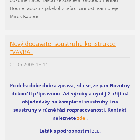
dokumentace, návod ke stavbě a fotodokumentaci.
Hodně radosti z jakékoliv tvůrčí činnosti vám přeje
Mirek Kapoun
Nový dodavatel soustruhu konstrukce
"VAVRA"
01.05.2008 13:11
Po delší době dobrá zpráva, zdá se, že pan Novotný
dokončil přípravnou fázi výroby a nyní již přijímá
objednávky na kompletní soustruhy i na
soustruhy v různé fázi rozpracovanosti. Kontakt
naleznete
zde
.
Leták s podrobnostmi
.
ZDE