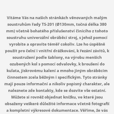
Vítáme Vás na našich stránkách věnovaných malým
soustruhům řady TS-201 (Ø130mm, točná délka 380
mm) včetně bohatého příslušenství činícího z tohoto
soustruhu univerzální obráběcí stroj, s jehož pomocí
vyrobíte a opravíte téměř cokoliv. Lze ho úspěšně
použít pro čelní i vnitřní drážkování, k řezání závitů, k
soustružení podle šablony, na výrobu menších
ozubených kol s pomocí odvalovky, k broušení do
kulata, jiskrovému kalení a mnoho jiným obráběcím
činnostem zcela běžným i specifickým. Tyto stránky
mají pouze informační a nikoliv popisný charakter, ale
naleznete zde kontakty, kde se dozvíte vše ostatní.
Můžete si rovněž objednat knížku, ve které jsou
obsaženy veškeré důležité informace včetně fotografií
a kompletní výkresové dokumentace. Věříme, že vás